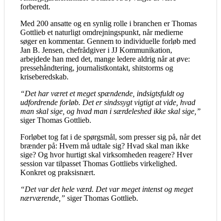
forberedt.
Med 200 ansatte og en synlig rolle i branchen er Thomas
Gottlieb et naturligt omdrejningspunkt, når medierne
søger en kommentar. Gennem to individuelle forløb med
Jan B. Jensen, chefrådgiver i JJ Kommunikation,
arbejdede han med det, mange ledere aldrig når at øve:
pressehåndtering, journalistkontakt, shitstorms og
kriseberedskab.
“Det har været et meget spændende, indsigtsfuldt og
udfordrende forløb. Det er sindssygt vigtigt at vide, hvad
man skal sige, og hvad man i særdeleshed ikke skal sige,”
siger Thomas Gottlieb.
Forløbet tog fat i de spørgsmål, som presser sig på, når det
brænder på: Hvem må udtale sig? Hvad skal man ikke
sige? Og hvor hurtigt skal virksomheden reagere? Hver
session var tilpasset Thomas Gottliebs virkelighed.
Konkret og praksisnært.
“Det var det hele værd. Det var meget intenst og meget
nærværende,”
siger Thomas Gottlieb.