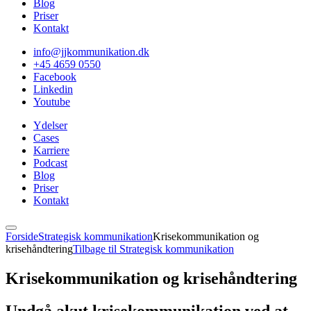
Blog
Priser
Kontakt
info@jjkommunikation.dk
+45 4659 0550
Facebook
Linkedin
Youtube
Ydelser
Cases
Karriere
Podcast
Blog
Priser
Kontakt
Forside
Strategisk kommunikation
Krisekommunikation og
krisehåndtering
Tilbage til Strategisk kommunikation
Krise­­kommunika­tion og krisehåndtering
Undgå akut krisekommunikation ved at