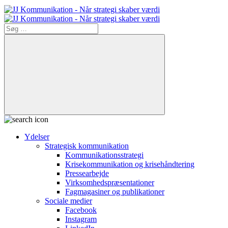
Søg
efter:
Søg
Ydelser
Strategisk kommunikation
Kommunikationsstrategi
Krisekommunikation og krisehåndtering
Pressearbejde
Virksomheds­præsentationer
Fagmagasiner og publikationer
Sociale medier
Facebook
Instagram