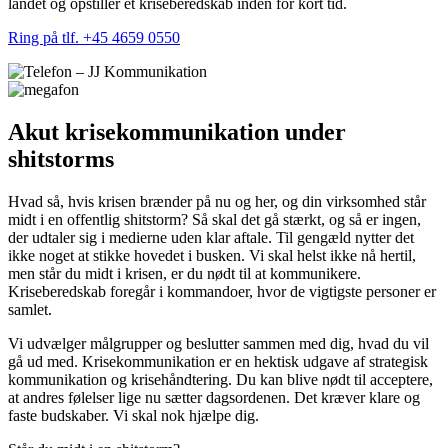
landet og opstiller et kriseberedskab inden for kort tid.
Ring på tlf. +45 4659 0550
Akut krisekommunikation under
shitstorms
Hvad så, hvis krisen brænder på nu og her, og din virksomhed står
midt i en offentlig shitstorm? Så skal det gå stærkt, og så er ingen,
der udtaler sig i medierne uden klar aftale. Til gengæld nytter det
ikke noget at stikke hovedet i busken. Vi skal helst ikke nå hertil,
men står du midt i krisen, er du nødt til at kommunikere.
Kriseberedskab foregår i kommandoer, hvor de vigtigste personer er
samlet.
Vi udvælger målgrupper og beslutter sammen med dig, hvad du vil
gå ud med. Krisekommunikation er en hektisk udgave af strategisk
kommunikation og krisehåndtering. Du kan blive nødt til acceptere,
at andres følelser lige nu sætter dagsordenen. Det kræver klare og
faste budskaber. Vi skal nok hjælpe dig.