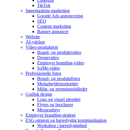
LinkedIn
TikTok
Søgemaskine-marketing
Google Ads annoncering
SEO
Content marketing
Banner annoncer
Website
AI-ydelser
Video-produktion
Brand- og produktvideo
Dronevideo
Employer branding-video
SoMe-video
Professionelle fotos
Brand- og produktfotos
Medarbejderportrætter
Miljø- og stemningsbilleder
Grafisk design
Logo og visuel identitet
Flyers og brochurer
Messeudstyr
Employer branding-strategi
ESG-strategi og bæredygtig kommunikation
Workshop i bæredygtighed