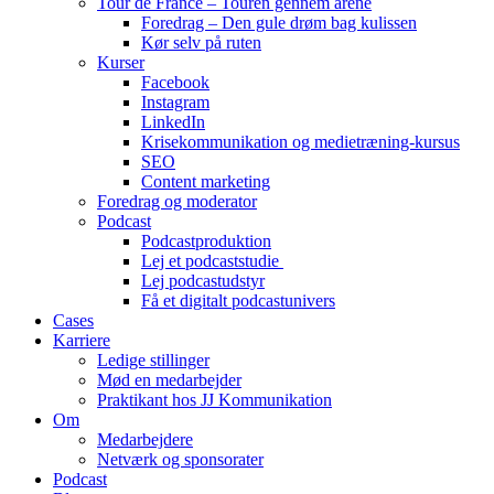
Tour de France – Touren gennem årene
Foredrag – Den gule drøm bag kulissen
Kør selv på ruten
Kurser
Facebook
Instagram
LinkedIn
Krisekommunikation og medietræning-kursus
SEO
Content marketing
Foredrag og moderator
Podcast
Podcastproduktion
Lej et podcaststudie
Lej podcastudstyr
Få et digitalt podcastunivers
Cases
Karriere
Ledige stillinger
Mød en medarbejder
Praktikant hos JJ Kommunikation
Om
Medarbejdere
Netværk og sponsorater
Podcast