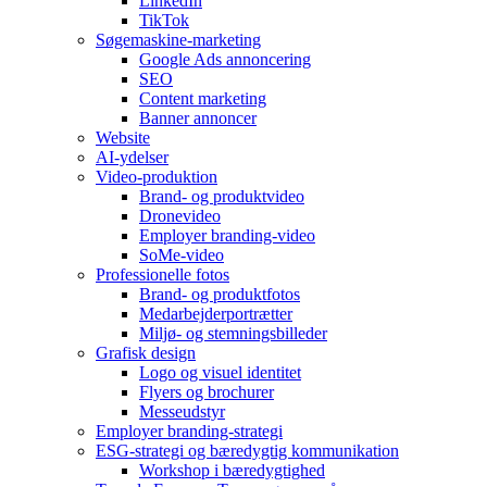
LinkedIn
TikTok
Søgemaskine-marketing
Google Ads annoncering
SEO
Content marketing
Banner annoncer
Website
AI-ydelser
Video-produktion
Brand- og produktvideo
Dronevideo
Employer branding-video
SoMe-video
Professionelle fotos
Brand- og produktfotos
Medarbejderportrætter
Miljø- og stemningsbilleder
Grafisk design
Logo og visuel identitet
Flyers og brochurer
Messeudstyr
Employer branding-strategi
ESG-strategi og bæredygtig kommunikation
Workshop i bæredygtighed