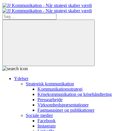
Søg
efter:
Søg
Ydelser
Strategisk kommunikation
Kommunikationsstrategi
Krisekommunikation og krisehåndtering
Pressearbejde
Virksomheds­præsentationer
Fagmagasiner og publikationer
Sociale medier
Facebook
Instagram