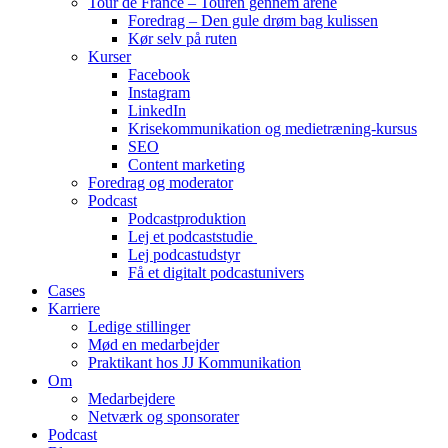
Tour de France – Touren gennem årene
Foredrag – Den gule drøm bag kulissen
Kør selv på ruten
Kurser
Facebook
Instagram
LinkedIn
Krisekommunikation og medietræning-kursus
SEO
Content marketing
Foredrag og moderator
Podcast
Podcastproduktion
Lej et podcaststudie
Lej podcastudstyr
Få et digitalt podcastunivers
Cases
Karriere
Ledige stillinger
Mød en medarbejder
Praktikant hos JJ Kommunikation
Om
Medarbejdere
Netværk og sponsorater
Podcast