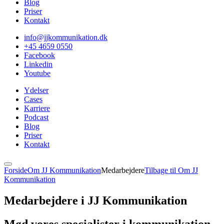
Blog
Priser
Kontakt
info@jjkommunikation.dk
+45 4659 0550
Facebook
Linkedin
Youtube
Ydelser
Cases
Karriere
Podcast
Blog
Priser
Kontakt
Forside
Om JJ Kommunikation
Medarbejdere
Tilbage til Om JJ
Kommunikation
Medarbejdere i JJ Kommunikation
Mød vores specialister i kommunikation