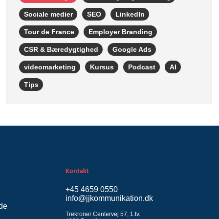
Sociale medier
SEO
LinkedIn
Tour de France
Employer Branding
CSR & Bæredygtighed
Google Ads
videomarketing
Kursus
Podcast
AI
Tips
Kontakt
+45 4659 0550
info@jjkommunikation.dk
de
Trekroner Centervej 57, 1.tv.