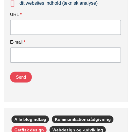
dit websites indhold (teknisk analyse)
Hvad
URL
*
mangler
din
hjemmeside
E-mail
*
Send
Alle blogindlæg
Kommunikationsrådgivning
Grafisk design
Webdesign og -udvikling