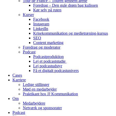
Tour de France – Touren gennem årene
Foredrag – Den gule drøm bag kulissen
Kør selv på ruten
Kurser
Facebook
Instagram
LinkedIn
Krisekommunikation og medietræning-kursus
SEO
Content marketing
Foredrag og moderator
Podcast
Podcastproduktion
Lej et podcaststudie
Lej podcastudstyr
Få et digitalt podcastunivers
Cases
Karriere
Ledige stillinger
Mød en medarbejder
Praktikant hos JJ Kommunikation
Om
Medarbejdere
Netværk og sponsorater
Podcast