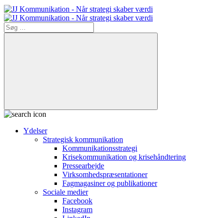
Søg
efter:
Søg
Ydelser
Strategisk kommunikation
Kommunikationsstrategi
Krisekommunikation og krisehåndtering
Pressearbejde
Virksomheds­præsentationer
Fagmagasiner og publikationer
Sociale medier
Facebook
Instagram