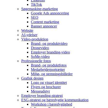
LinkedIn
TikTok
Søgemaskine-marketing
Google Ads annoncering
SEO
Content marketing
Banner annoncer
Website
AI-ydelser
Video-produktion
Brand- og produktvideo
Dronevideo
Employer branding-video
SoMe-video
Professionelle fotos
Brand- og produktfotos
Medarbejderportrætter
Miljø- og stemningsbilleder
Grafisk design
Logo og visuel identitet
Flyers og brochurer
Messeudstyr
Employer branding-strategi
ESG-strategi og bæredygtig kommunikation
Workshop i bæredygtighed