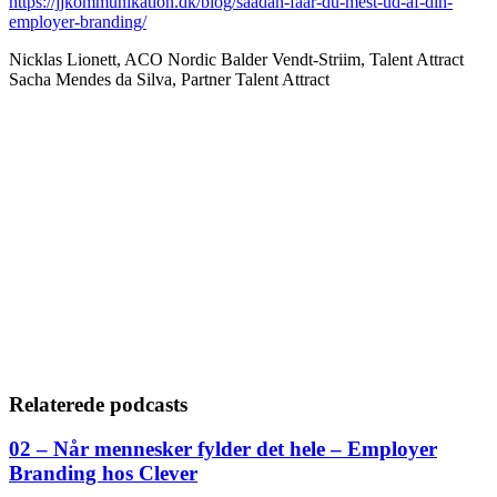
https://jjkommunikation.dk/blog/saadan-faar-du-mest-ud-af-din-
employer-branding/
Nicklas Lionett, ACO Nordic
Balder Vendt-Striim, Talent Attract
Sacha Mendes da Silva, Partner Talent Attract
Relaterede podcasts
02 – Når mennesker fylder det hele – Employer
Branding hos Clever