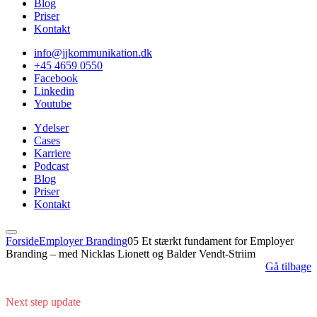
Blog
Priser
Kontakt
info@jjkommunikation.dk
+45 4659 0550
Facebook
Linkedin
Youtube
Ydelser
Cases
Karriere
Podcast
Blog
Priser
Kontakt
Forside
Employer Branding
05 Et stærkt fundament for Employer
Branding – med Nicklas Lionett og Balder Vendt-Striim
Gå tilbage
Next step update