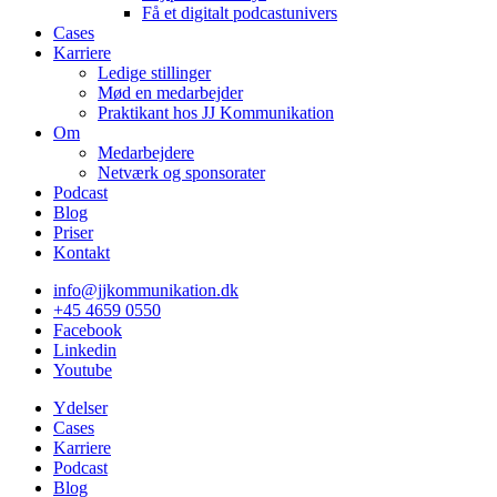
Få et digitalt podcastunivers
Cases
Karriere
Ledige stillinger
Mød en medarbejder
Praktikant hos JJ Kommunikation
Om
Medarbejdere
Netværk og sponsorater
Podcast
Blog
Priser
Kontakt
info@jjkommunikation.dk
+45 4659 0550
Facebook
Linkedin
Youtube
Ydelser
Cases
Karriere
Podcast
Blog