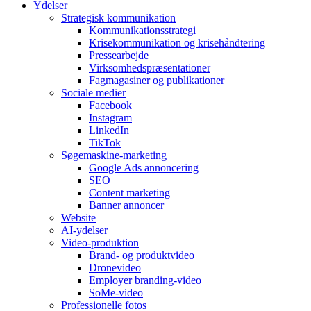
Ydelser
Strategisk kommunikation
Kommunikationsstrategi
Krisekommunikation og krisehåndtering
Pressearbejde
Virksomheds­præsentationer
Fagmagasiner og publikationer
Sociale medier
Facebook
Instagram
LinkedIn
TikTok
Søgemaskine-marketing
Google Ads annoncering
SEO
Content marketing
Banner annoncer
Website
AI-ydelser
Video-produktion
Brand- og produktvideo
Dronevideo
Employer branding-video
SoMe-video
Professionelle fotos