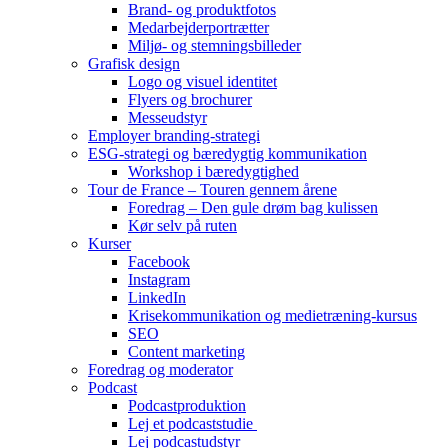
Brand- og produktfotos
Medarbejderportrætter
Miljø- og stemningsbilleder
Grafisk design
Logo og visuel identitet
Flyers og brochurer
Messeudstyr
Employer branding-strategi
ESG-strategi og bæredygtig kommunikation
Workshop i bæredygtighed
Tour de France – Touren gennem årene
Foredrag – Den gule drøm bag kulissen
Kør selv på ruten
Kurser
Facebook
Instagram
LinkedIn
Krisekommunikation og medietræning-kursus
SEO
Content marketing
Foredrag og moderator
Podcast
Podcastproduktion
Lej et podcaststudie
Lej podcastudstyr