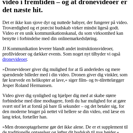
video i fremtiden – og at dronevideoer er
det næste hit.
Det er ikke kun sjove dyr og nuttede babyer, der fungerer på video.
Troværdighed og et præcist budskab virker mindst ligeså godt.
Video er en unik kommunikationskanal, du som virksomhed kan
benytte i forbindelse med din onlinemarkedsføring.
JJ Kommunikation leverer blandt andet instruktionsvideoer,
profilvideoer og dækker events. Som noget nyt tilbyder vi også
dronevideoer
.
»Dronevideoer giver dig mulighed for at få anderledes og mere
spændende billeder med i din video. Dronen giver dig vinkler, som
før krævede en helikopter at lave,« siger film- og tv-tilrettelægger
Jesper Roland Hermansen.
Video giver dig synlighed og hjælper dig med at skabe større
forbindelse med dine modtagere, fordi du har mulighed for at gøre
svært stof let at forstå på bare få sekunder – og det betaler sig, for
den moderne bruger på nettet vil hellere se din video, end læse en
lang tekst, fortæller han.
»Men droneoptagelserne gør det ikke alene. De er et supplement til
de traditionelle optagelser og løfter dit budskab til nye højder,«