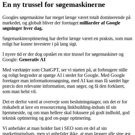
En ny trussel for søgemaskinerne
Googles søgemaskine har meget længe været totalt dominerende på
markedet, og globalt bliver der foretaget
milliarder af Google
søgninger hver dag.
Søgemaskineoptimering har derfor længe været en praksis, som man
roligt har kunne investere i på lang sigt.
I nyere tid er der dog opstået en stor trussel for søgemaskiner og
Google:
Generativ AI
Med værktøjer som ChatGPT, ser vi starten på, at forbrugere stille
og roligt begynder at spørge AI i stedet for Google. Med Google
foretager man informationssøgning, med AI kan man få samlet lige
præcis den relevante information, man søger, og få den forklaret,
som man helst vil.
Det er derfor værd at overveje som beslutningstager, om det er for
risikabelt at lave en ressourcetung linkbuilding-indsats til sin
hjemmeside, og om man hellere skal fokusere på godt indhold, god
teknisk optimering og god on-page optimering.
Vi anbefaler at man holder fast i SEO som en del af sin
marketingindsats, men vi anbefaler ikke, at man lægger alle sine æg