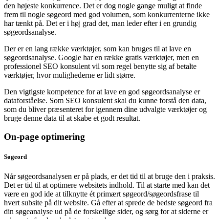
den højeste konkurrence. Det er dog nogle gange muligt at finde
frem til nogle søgeord med god volumen, som konkurrenterne ikke
har tænkt på. Det er i høj grad det, man leder efter i en grundig
søgeordsanalyse.
Der er en lang række værktøjer, som kan bruges til at lave en
søgeordsanalyse. Google har en række gratis værktøjer, men en
professionel SEO konsulent vil som regel benytte sig af betalte
værktøjer, hvor mulighederne er lidt større.
Den vigtigste kompetence for at lave en god søgeordsanalyse er
dataforståelse. Som SEO konsulent skal du kunne forstå den data,
som du bliver præsenteret for igennem dine udvalgte værktøjer og
bruge denne data til at skabe et godt resultat.
On-page optimering
Søgeord
Når søgeordsanalysen er på plads, er det tid til at bruge den i praksis.
Det er tid til at optimere websitets indhold. Til at starte med kan det
være en god ide at tilknytte ét primært søgeord/søgeordsfrase til
hvert subsite på dit website. Gå efter at sprede de bedste søgeord fra
din søgeanalyse ud på de forskellige sider, og sørg for at siderne er