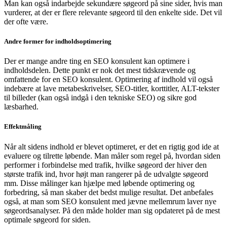
Man kan også indarbejde sekundære søgeord på sine sider, hvis man
vurderer, at der er flere relevante søgeord til den enkelte side. Det vil
der ofte være.
Andre former for indholdsoptimering
Der er mange andre ting en SEO konsulent kan optimere i
indholdsdelen. Dette punkt er nok det mest tidskrævende og
omfattende for en SEO konsulent. Optimering af indhold vil også
indebære at lave metabeskrivelser, SEO-titler, korttitler, ALT-tekster
til billeder (kan også indgå i den tekniske SEO) og sikre god
læsbarhed.
Effektmåling
Når alt sidens indhold er blevet optimeret, er det en rigtig god ide at
evaluere og tilrette løbende. Man måler som regel på, hvordan siden
performer i forbindelse med trafik, hvilke søgeord der hiver den
største trafik ind, hvor højt man rangerer på de udvalgte søgeord
mm. Disse målinger kan hjælpe med løbende optimering og
forbedring, så man skaber det bedst mulige resultat. Det anbefales
også, at man som SEO konsulent med jævne mellemrum laver nye
søgeordsanalyser. På den måde holder man sig opdateret på de mest
optimale søgeord for siden.