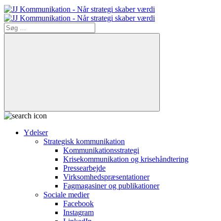
Søg
efter:
Søg
Ydelser
Strategisk kommunikation
Kommunikationsstrategi
Krisekommunikation og krisehåndtering
Pressearbejde
Virksomheds­præsentationer
Fagmagasiner og publikationer
Sociale medier
Facebook
Instagram