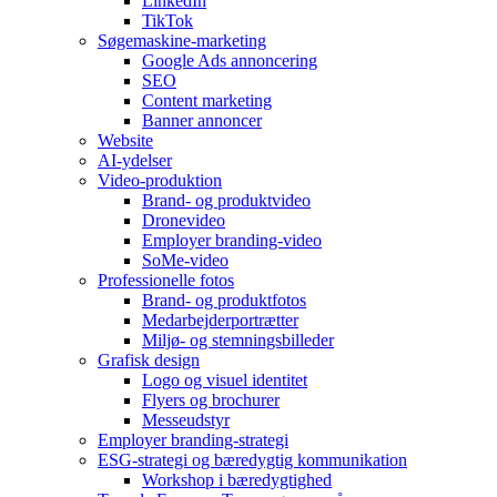
LinkedIn
TikTok
Søgemaskine-marketing
Google Ads annoncering
SEO
Content marketing
Banner annoncer
Website
AI-ydelser
Video-produktion
Brand- og produktvideo
Dronevideo
Employer branding-video
SoMe-video
Professionelle fotos
Brand- og produktfotos
Medarbejderportrætter
Miljø- og stemningsbilleder
Grafisk design
Logo og visuel identitet
Flyers og brochurer
Messeudstyr
Employer branding-strategi
ESG-strategi og bæredygtig kommunikation
Workshop i bæredygtighed