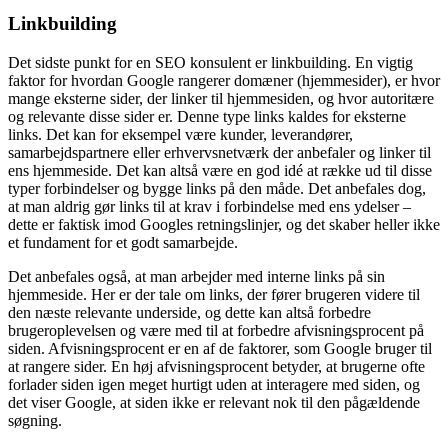
Linkbuilding
Det sidste punkt for en SEO konsulent er linkbuilding. En vigtig
faktor for hvordan Google rangerer domæner (hjemmesider), er hvor
mange eksterne sider, der linker til hjemmesiden, og hvor autoritære
og relevante disse sider er. Denne type links kaldes for eksterne
links. Det kan for eksempel være kunder, leverandører,
samarbejdspartnere eller erhvervsnetværk der anbefaler og linker til
ens hjemmeside. Det kan altså være en god idé at række ud til disse
typer forbindelser og bygge links på den måde. Det anbefales dog,
at man aldrig gør links til at krav i forbindelse med ens ydelser –
dette er faktisk imod Googles retningslinjer, og det skaber heller ikke
et fundament for et godt samarbejde.
Det anbefales også, at man arbejder med interne links på sin
hjemmeside. Her er der tale om links, der fører brugeren videre til
den næste relevante underside, og dette kan altså forbedre
brugeroplevelsen og være med til at forbedre afvisningsprocent på
siden. Afvisningsprocent er en af de faktorer, som Google bruger til
at rangere sider. En høj afvisningsprocent betyder, at brugerne ofte
forlader siden igen meget hurtigt uden at interagere med siden, og
det viser Google, at siden ikke er relevant nok til den pågældende
søgning.