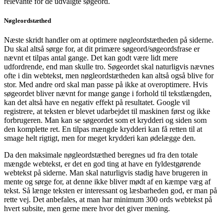
relevante for de udvalgte søgeord.
Nøgleordstæthed
Næste skridt handler om at optimere nøgleordstætheden på siderne.
Du skal altså sørge for, at dit primære søgeord/søgeordsfrase er
nævnt et tilpas antal gange. Det kan godt være lidt mere
udfordrende, end man skulle tro. Søgeordet skal naturligvis nævnes
ofte i din webtekst, men nøgleordstætheden kan altså også blive for
stor. Med andre ord skal man passe på ikke at overoptimere. Hvis
søgeordet bliver nævnt for mange gange i forhold til tekstlængden,
kan det altså have en negativ effekt på resultatet. Google vil
registrere, at teksten er blevet udarbejdet til maskinen først og ikke
forbrugeren. Man kan se søgeordet som et krydderi og siden som
den komplette ret. En tilpas mængde krydderi kan få retten til at
smage helt rigtigt, men for meget krydderi kan ødelægge den.
Da den maksimale nøgleordstæthed beregnes ud fra den totale
mængde webtekst, er det en god ting at have en fyldestgørende
webtekst på siderne. Man skal naturligvis stadig have brugeren in
mente og sørge for, at denne ikke bliver mødt af en kæmpe væg af
tekst. Så længe teksten er interessant og læsbarheden god, er man på
rette vej. Det anbefales, at man har minimum 300 ords webtekst på
hvert subsite, men gerne mere hvor det giver mening.