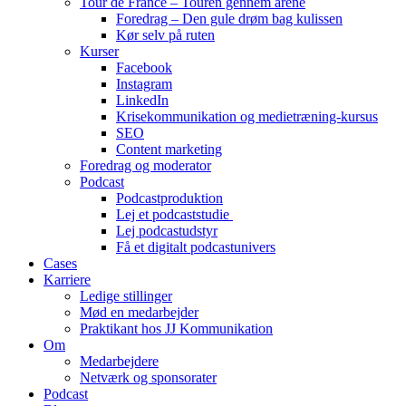
Tour de France – Touren gennem årene
Foredrag – Den gule drøm bag kulissen
Kør selv på ruten
Kurser
Facebook
Instagram
LinkedIn
Krisekommunikation og medietræning-kursus
SEO
Content marketing
Foredrag og moderator
Podcast
Podcastproduktion
Lej et podcaststudie
Lej podcastudstyr
Få et digitalt podcastunivers
Cases
Karriere
Ledige stillinger
Mød en medarbejder
Praktikant hos JJ Kommunikation
Om
Medarbejdere
Netværk og sponsorater
Podcast