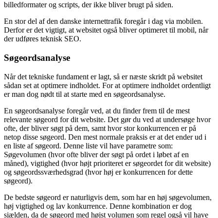
billedformater og scripts, der ikke bliver brugt på siden.
En stor del af den danske internettrafik foregår i dag via mobilen.
Derfor er det vigtigt, at websitet også bliver optimeret til mobil, når
der udføres teknisk SEO.
Søgeordsanalyse
Når det tekniske fundament er lagt, så er næste skridt på websitet
sådan set at optimere indholdet. For at optimere indholdet ordentligt
er man dog nødt til at starte med en søgeordsanalyse.
En søgeordsanalyse foregår ved, at du finder frem til de mest
relevante søgeord for dit website. Det gør du ved at undersøge hvor
ofte, der bliver søgt på dem, samt hvor stor konkurrencen er på
netop disse søgeord. Den mest normale praksis er at det ender ud i
en liste af søgeord. Denne liste vil have parametre som:
Søgevolumen (hvor ofte bliver der søgt på ordet i løbet af en
måned), vigtighed (hvor højt prioriteret er søgeordet for dit website)
og søgeordssværhedsgrad (hvor høj er konkurrencen for dette
søgeord).
De bedste søgeord er naturligvis dem, som har en høj søgevolumen,
høj vigtighed og lav konkurrence. Denne kombination er dog
sjælden, da de søgeord med højst volumen som regel også vil have