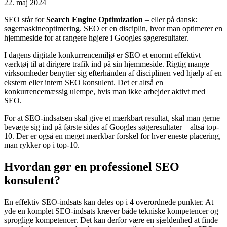
22. maj 2024
SEO står for
Search Engine Optimization
– eller på dansk:
søgemaskineoptimering. SEO er en disciplin, hvor man optimerer en
hjemmeside for at rangere højere i Googles søgeresultater.
I dagens digitale konkurrencemiljø er SEO et enormt effektivt
værktøj til at dirigere trafik ind på sin hjemmeside. Rigtig mange
virksomheder benytter sig efterhånden af disciplinen ved hjælp af en
ekstern eller intern SEO konsulent. Det er altså en
konkurrencemæssig ulempe, hvis man ikke arbejder aktivt med
SEO.
For at SEO-indsatsen skal give et mærkbart resultat, skal man gerne
bevæge sig ind på første sides af Googles søgeresultater – altså top-
10. Der er også en meget mærkbar forskel for hver eneste placering,
man rykker op i top-10.
Hvordan gør en professionel SEO
konsulent?
En effektiv SEO-indsats kan deles op i 4 overordnede punkter. At
yde en komplet SEO-indsats kræver både tekniske kompetencer og
sproglige kompetencer. Det kan derfor være en sjældenhed at finde