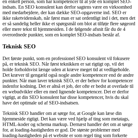
en enkelt person, som har kompetencer til at yde en komplet SEO-
indsats. En SEO konsulent kan derfor sagtens være en virksomhed
med medarbejdere, der kan dække SEO-opgaverne ind. SEO er
ikke raketvidenskab, når først man er sat ordentligt ind i det, men det
er så sandelig heller ikke et spørgsmål om blot at tilføje flere søgeord
eller mere tekst til hjemmesiden. I de følgende afsnit får du de 4
overordnede punkter, som en komplet SEO-indsats består af.
Teknisk SEO
Det første punkt, som en professionel SEO konsulent vil fokusere
på, er teknisk SEO. Når først teknikken er sat rigtigt op, vil det
holde forholdsvist længe uden at kræve meget tid at vedligeholde.
Det kræver til gengæld også nogle andre kompetencer end de andre
punkter. Når man laver teknisk SEO, er der behov for kompetencer
indenfor kodning. Det er altså et job, der ofte er bedst at overlade til
en webudvikler eller en med lignende kompetencer. Det er derfor
vigtigt, at din SEO konsulent har disse kompetencer, hvis du skal
have det optimale ud af SEO-indsatsen.
Teknisk SEO handler om at sørge for, at Google kan læse din
hjemmeside rigtigt. Det kan være ved hjælp af ting som metatags,
HTML-koder og schema markup. Dernæst handler det om at sørge
for, at loading-hastigheden er god. De største problemer med
loading-hastigheden på et website er som regel ting som forkerte