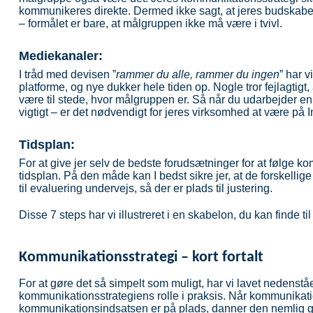
kommunikeres direkte. Dermed ikke sagt, at jeres budskabe
– formålet er bare, at målgruppen ikke må være i tvivl.
Mediekanaler:
I tråd med devisen ”
rammer du alle, rammer du ingen
” har v
platforme, og nye dukker hele tiden op. Nogle tror fejlagtigt, a
være til stede, hvor målgruppen er. Så når du udarbejder e
vigtigt – er det nødvendigt for jeres virksomhed at være på 
Tidsplan:
For at give jer selv de bedste forudsætninger for at følge ko
tidsplan. På den måde kan I bedst sikre jer, at de forskellig
til evaluering undervejs, så der er plads til justering.
Disse 7 steps har vi illustreret i en skabelon, du kan finde t
Kommunikationsstrategi – kort fortalt
For at gøre det så simpelt som muligt, har vi lavet nedens
kommunikationsstrategiens rolle i praksis. Når kommunikati
kommunikationsindsatsen er på plads, danner den nemlig grund