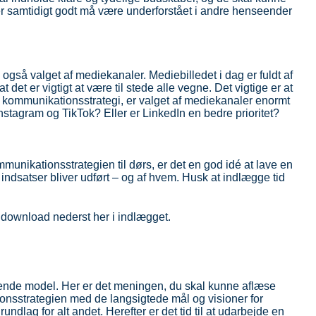
r samtidigt godt må være underforstået i andre henseender
i også valget af mediekanaler. Mediebilledet i dag er fuldt af
t det er vigtigt at være til stede alle vegne. Det vigtige er at
n kommunikationsstrategi, er valget af mediekanaler enormt
Instagram og TikTok? Eller er LinkedIn en bedre prioritet?
mmunikationsstrategien til dørs, er det en god idé at lave en
e indsatser bliver udført – og af hvem. Husk at indlægge tid
il download nederst her i indlægget.
tående model. Her er det meningen, du skal kunne aflæse
onsstrategien med de langsigtede mål og visioner for
lag for alt andet. Herefter er det tid til at udarbejde en