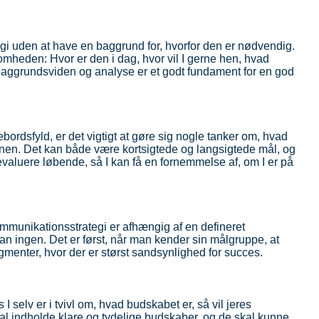
gi uden at have en baggrund for, hvorfor den er nødvendig.
omheden: Hvor er den i dag, hvor vil I gerne hen, hvad
baggrundsviden og analyse er et godt fundament for en god
ebordsfyld, er det vigtigt at gøre sig nogle tanker om, hvad
onen. Det kan både være kortsigtede og langsigtede mål, og
valuere løbende, så I kan få en fornemmelse af, om I er på
ommunikationsstrategi er afhængig af en defineret
n ingen. Det er først, når man kender sin målgruppe, at
gmenter, hvor der er størst sandsynlighed for succes.
s I selv er i tvivl om, hvad budskabet er, så vil jeres
l indholde klare og tydelige budskaber, og de skal kunne