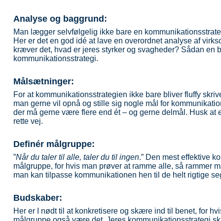
Analyse og baggrund:
Man lægger selvfølgelig ikke bare en kommunikationsstrate
Her er det en god idé at lave en overordnet analyse af virks
kræver det, hvad er jeres styrker og svagheder? Sådan en 
kommunikationsstrategi.
Målsætninger:
For at kommunikationsstrategien ikke bare bliver fluffy skriv
man gerne vil opnå og stille sig nogle mål for kommunikati
der må gerne være flere end ét – og gerne delmål. Husk at e
rette vej.
Definér målgruppe:
”
Når du taler til alle, taler du til ingen
.” Den mest effektive k
målgruppe, for hvis man prøver at ramme alle, så rammer ma
man kan tilpasse kommunikationen hen til de helt rigtige se
Budskaber
:
Her er I nødt til at konkretisere og skære ind til benet, for hvi
målgruppe også være det. Jeres kommunikationsstrategi ska