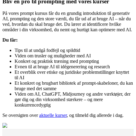
Bliv en pro til prompting med vores kurser
På vores prompt kursus får du en grundig introduktion til generativ
AI, prompting og den store værdi, du får ud af at bruge AI – når du
ved, hvordan du skal bruge det. Du lærer at identificere hvilke
områder i din virksomhed, du nemt og hurtigt kan optimere med AI.
Du får:
Tips til at undgå fodfejl og spildtid
Viden om trusler og muligheder med AI
Konkret og praktisk træning med prompting
Evnen til at bruge AI til idégenerering og research
Et overblik over etiske og juridiske problemstillinger knyttet
til AI
Et konkret og brugbart bibliotek af prompt-skabeloner, du kan
bruge med det samme
Viden om AI, ChatGPT, Midjourney og andre værktøjer, der
gør dig og din virksomhed stærkere – og mere
konkurrencedygtig
Se oversigten over
aktuelle kurser
, og tilmeld dig allerede i dag.