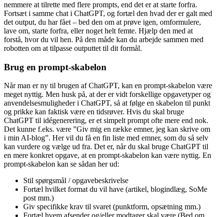
nemmere at tilrette med flere prompts, end det er at starte forfra.
Fortsæt i samme chat i ChatGPT, og fortæl den hvad der er galt med
det output, du har fået – bed den om at prøve igen, omformulere,
lave om, starte forfra, eller noget helt femte. Hjælp den med at
forstå, hvor du vil hen. På den måde kan du arbejde sammen med
robotten om at tilpasse outputtet til dit formål.
Brug en prompt-skabelon
Når man er ny til brugen af ChatGPT, kan en prompt-skabelon være
meget nyttig. Men husk på, at der er vidt forskellige opgavetyper og
anvendelsesmuligheder i ChatGPT, så at følge en skabelon til punkt
og prikke kan faktisk være en tidsrøver. Hvis du skal bruge
ChatGPT til idégenerering, er et simpelt prompt ofte mere end nok.
Det kunne f.eks. være ”Giv mig en række emner, jeg kan skrive om
i min AI-blog”. Her vil du få en fin liste med emner, som du så selv
kan vurdere og vælge ud fra. Det er, når du skal bruge ChatGPT til
en mere konkret opgave, at en prompt-skabelon kan være nyttig. En
prompt-skabelon kan se sådan her ud:
Stil spørgsmål / opgavebeskrivelse
Fortæl hvilket format du vil have (artikel, blogindlæg, SoMe
post mm.)
Giv specifikke krav til svaret (punktform, opsætning mm.)
Fortæl hvem afsender og/eller modtager skal være (Bed om