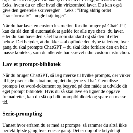
f.eks. hvem du er, eller hvad din virksomhed laver. Du kan også
give den generelle skriveregler – f.eks.: ”Brug aldrig ordet
”transformativ” i nogle bøjninger”.
Når du har lavet en custom instruction for din bruger på ChatGPT,
kan du slå den til automatisk at gælde for alle nye chats, du laver,
eller du kan have den slået fra som standard og slå den til efter
behov. Det betyder, at du ikke skal opfinde den dybe tallerken, hver
gang du skal prompte ChatGPT – du skal ikke forklare den en helt
masse kontekst, som du allerede har skrevet i din custom instruction.
Lav et prompt-bibliotek
Når du bruger ChatGPT, så læg mærke til hvilke prompts, der virker
til lige præcis din situation, og det du gerne vil ha’. Gem disse
prompts i et word-dokument og begynd på den måde at udvikle dit
eget prompt-bibliotek. Hvis du så skal lave en lignende opgave
fremadrettet, kan du slå op i dit promptbibliotek og spare en masse
tid.
Serie-prompting
Uanset hvor erfaren du er med at prompte, så rammer du altså ikke
perfekt første gang hver eneste gang. Det er dog ofte betydeligt