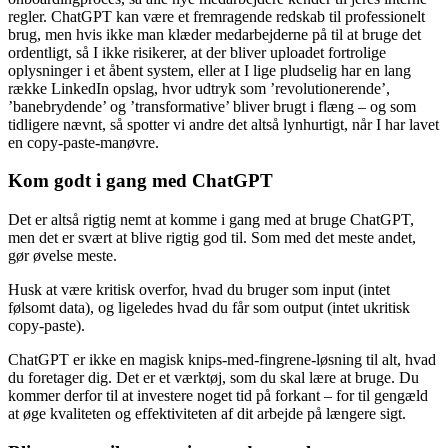
regler. ChatGPT kan være et fremragende redskab til professionelt
brug, men hvis ikke man klæder medarbejderne på til at bruge det
ordentligt, så I ikke risikerer, at der bliver uploadet fortrolige
oplysninger i et åbent system, eller at I lige pludselig har en lang
række LinkedIn opslag, hvor udtryk som ’revolutionerende’,
’banebrydende’ og ’transformative’ bliver brugt i flæng – og som
tidligere nævnt, så spotter vi andre det altså lynhurtigt, når I har lavet
en copy-paste-manøvre.
Kom godt i gang med ChatGPT
Det er altså rigtig nemt at komme i gang med at bruge ChatGPT,
men det er svært at blive rigtig god til. Som med det meste andet,
gør øvelse meste.
Husk at være kritisk overfor, hvad du bruger som input (intet
følsomt data), og ligeledes hvad du får som output (intet ukritisk
copy-paste).
ChatGPT er ikke en magisk knips-med-fingrene-løsning til alt, hvad
du foretager dig. Det er et værktøj, som du skal lære at bruge. Du
kommer derfor til at investere noget tid på forkant – for til gengæld
at øge kvaliteten og effektiviteten af dit arbejde på længere sigt.