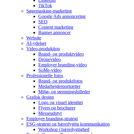
LinkedIn
TikTok
Søgemaskine-marketing
Google Ads annoncering
SEO
Content marketing
Banner annoncer
Website
AI-ydelser
Video-produktion
Brand- og produktvideo
Dronevideo
Employer branding-video
SoMe-video
Professionelle fotos
Brand- og produktfotos
Medarbejderportrætter
Miljø- og stemningsbilleder
Grafisk design
Logo og visuel identitet
Flyers og brochurer
Messeudstyr
Employer branding-strategi
ESG-strategi og bæredygtig kommunikation
Workshop i bæredygtighed