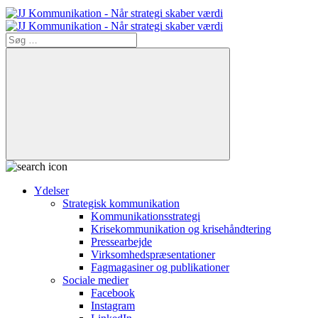
Søg
efter:
Søg
Ydelser
Strategisk kommunikation
Kommunikationsstrategi
Krisekommunikation og krisehåndtering
Pressearbejde
Virksomheds­præsentationer
Fagmagasiner og publikationer
Sociale medier
Facebook
Instagram