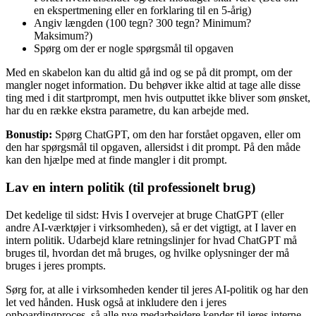
en ekspertmening eller en forklaring til en 5-årig)
Angiv længden (100 tegn? 300 tegn? Minimum?
Maksimum?)
Spørg om der er nogle spørgsmål til opgaven
Med en skabelon kan du altid gå ind og se på dit prompt, om der
mangler noget information. Du behøver ikke altid at tage alle disse
ting med i dit startprompt, men hvis outputtet ikke bliver som ønsket,
har du en række ekstra parametre, du kan arbejde med.
Bonustip:
Spørg ChatGPT, om den har forstået opgaven, eller om
den har spørgsmål til opgaven, allersidst i dit prompt. På den måde
kan den hjælpe med at finde mangler i dit prompt.
Lav en intern politik (til professionelt brug)
Det kedelige til sidst: Hvis I overvejer at bruge ChatGPT (eller
andre AI-værktøjer i virksomheden), så er det vigtigt, at I laver en
intern politik. Udarbejd klare retningslinjer for hvad ChatGPT må
bruges til, hvordan det må bruges, og hvilke oplysninger der må
bruges i jeres prompts.
Sørg for, at alle i virksomheden kender til jeres AI-politik og har den
let ved hånden. Husk også at inkludere den i jeres
onboardingproces, så alle nye medarbejdere kender til jeres interne